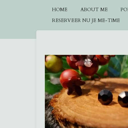
Ga
HOME
ABOUT ME
PO
direct
RESERVEER NU JE ME-TIME
naar
de
hoofdinhoud