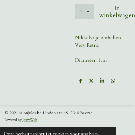
In
winkelwage
Nikkelvrije oorbellen.
Very Retro.
Diameter: 1cm
D
D
S
D
e
e
h
e
l
e
a
l
e
l
r
e
n
e
n
© 2021 salonjules.be Lindenlaan 49, 2340 Beerse
Powered by
JouwWeb
Deze website gebruikt cookies voor analyse-