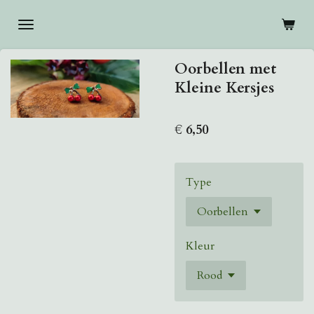
Ga
direct
naar
Oorbellen met
de
Kleine Kersjes
hoofdinhoud
€ 6,50
Type
Kleur