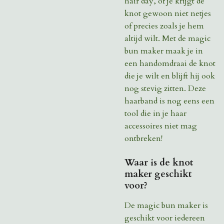
hair day, of je krijgt de
knot gewoon niet netjes
of precies zoals je hem
altijd wilt. Met de magic
bun maker maak je in
een handomdraai de knot
die je wilt en blijft hij ook
nog stevig zitten. Deze
haarband is nog eens een
tool die in je haar
accessoires niet mag
ontbreken!
Waar is de knot
maker geschikt
voor?
De magic bun maker is
geschikt voor iedereen