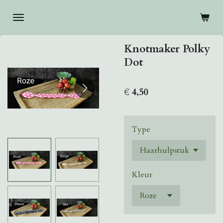
Ga
direct
naar
Knotmaker Polky
de
Dot
hoofdinhoud
€ 4,50
Type
Kleur