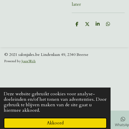
later
D
D
S
D
e
e
h
e
l
e
a
l
e
l
r
e
n
e
n
© 2021 salonjules.be Lindenlaan 49, 2340 Beerse
Powered by
JouwWeb
Deze website gebruikt cookies voor analyse-
doeleinden en/of het tonen van advertenties. Door
gebruik te blijven maken van de site gaat u
hiermee akkoord.
Akkoord
E-mailadres
Telefoonnummer
Kaart
Facebook
WhatsA