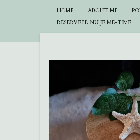
Ga
HOME
ABOUT ME
PO
direct
RESERVEER NU JE ME-TIME
naar
de
hoofdinhoud