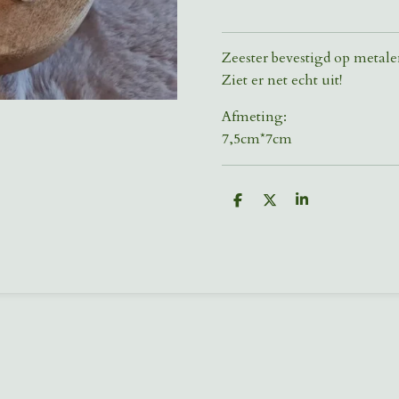
Zeester bevestigd op metalen
Ziet er net echt uit!
Afmeting:
7,5cm*7cm
D
D
S
e
e
h
l
e
a
e
l
r
n
e
e