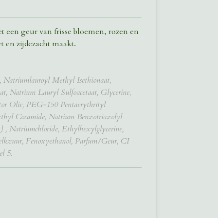
t een geur van frisse bloemen, rozen en
rt en zijdezacht maakt.
atriumlauroyl Methyl Isethionaat,
t, Natrium Lauryl Sulfoacetaat, Glycerine,
r Olie, PEG-150 Pentaerythrityl
thyl Cocamide, Natrium Benzotriazolyl
) , Natriumchloride, Ethylhexylglycerine,
lkzuur, Fenoxyethanol, Parfum/Geur, CI
l 5.