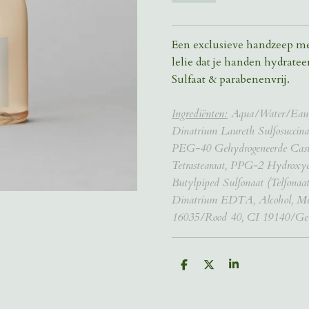
Een exclusieve handzeep me
lelie dat je handen hydratee
Sulfaat & parabenenvrij.
Ingrediënten:
Aqua/Water/Eau, N
Dinatrium Laureth Sulfosuccinaa
PEG-40 Gehydrogeneerde Casto
Tetrastearaat, PPG-2 Hydroxye
Butylpiped Sulfonaat (Telfonaat
Dinatrium EDTA, Alcohol, Me
16035/Rood 40, CI 19140/Gee
D
D
S
e
e
h
l
e
a
e
l
r