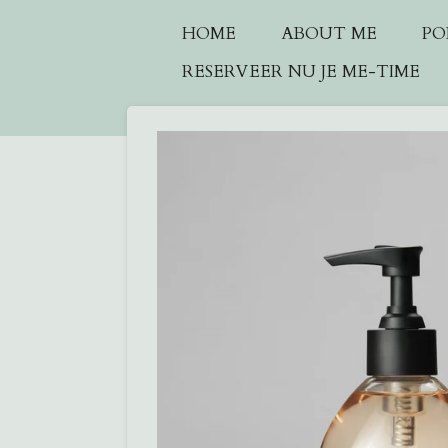
Ga
HOME
ABOUT ME
PO
direct
RESERVEER NU JE ME-TIME
naar
de
hoofdinhoud