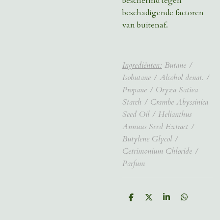
beschermd tegen
beschadigende factoren
van buitenaf.
Ingrediënten:
Butane /
Isobutane / Alcohol denat. /
Propane / Oryza Sativa
Starch / Crambe Abyssinica
Seed Oil / Helianthus
Annuus Seed Extract /
Butylene Glycol /
Cetrimonium Chloride /
Parfum
D
D
S
D
e
e
h
e
l
e
a
l