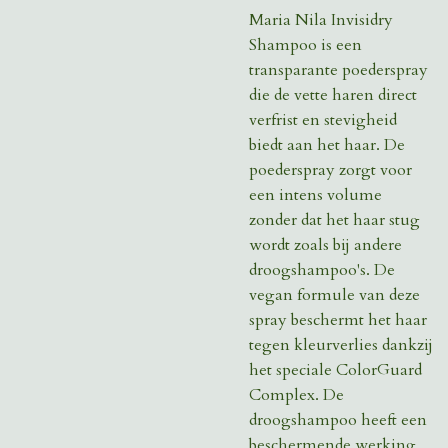
Maria Nila Invisidry
Shampoo is een
transparante poederspray
die de vette haren direct
verfrist en stevigheid
biedt aan het haar. De
poederspray zorgt voor
een intens volume
zonder dat het haar stug
wordt zoals bij andere
droogshampoo's. De
vegan formule van deze
spray beschermt het haar
tegen kleurverlies dankzij
het speciale ColorGuard
Complex. De
droogshampoo heeft een
beschermende werking