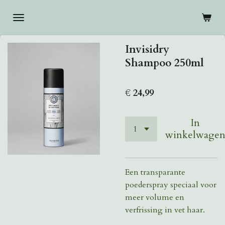
Ga
direct
naar
Invisidry
de
Shampoo 250ml
hoofdinhoud
€ 24,99
In
winkelwage
Een transparante
poederspray speciaal voor
meer volume en
verfrissing in vet haar.