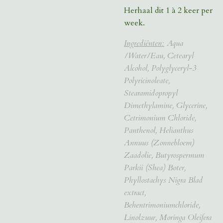
Herhaal dit 1 à 2 keer per
week.
Ingrediënten:
Aqua
/Water/Eau, Cetearyl
Alcohol, Polyglyceryl-3
Polyricinoleate,
Stearamidopropyl
Dimethylamine, Glycerine,
Cetrimonium Chloride,
Panthenol, Helianthus
Annuus (Zonnebloem)
Zaadolie, Butyrospermum
Parkii (Shea) Boter,
Phyllostachys Nigra Blad
extract,
Behentrimoniumchloride,
Linolzuur, Moringa Oleifera