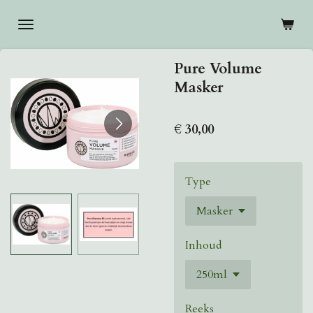
Ga
direct
naar
Pure Volume
de
Masker
hoofdinhoud
€ 30,00
Type
Inhoud
Reeks