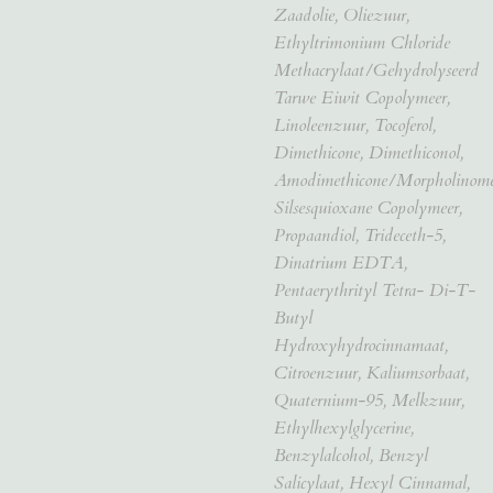
Zaadolie, Oliezuur,
Ethyltrimonium Chloride
Methacrylaat/Gehydrolyseerd
Tarwe Eiwit Copolymeer,
Linoleenzuur, Tocoferol,
Dimethicone, Dimethiconol,
Amodimethicone/Morpholinome
Silsesquioxane Copolymeer,
Propaandiol, Trideceth-5,
Dinatrium EDTA,
Pentaerythrityl Tetra- Di-T-
Butyl
Hydroxyhydrocinnamaat,
Citroenzuur, Kaliumsorbaat,
Quaternium-95, Melkzuur,
Ethylhexylglycerine,
Benzylalcohol, Benzyl
Salicylaat, Hexyl Cinnamal,