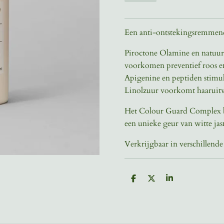
Een anti-ontstekingsremmend
Piroctone Olamine en natuurl
voorkomen preventief roos 
Apigenine en peptiden stimul
Linolzuur voorkomt haaruitv
Het Colour Guard Complex b
een unieke geur van witte j
Verkrijgbaar in verschillende
D
D
S
e
e
h
l
e
a
e
l
r
n
e