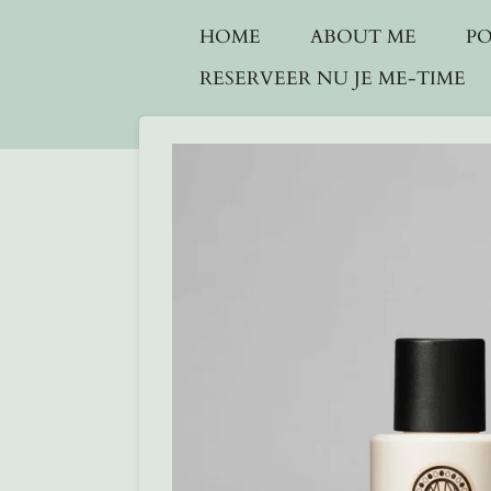
Ga
HOME
ABOUT ME
P
direct
RESERVEER NU JE ME-TIME
naar
de
hoofdinhoud