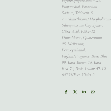
Hydroxyhydrocinnamate,
Propanediol, Potassium
Sorbate, Trideceth-5,
Amodimethicone/Morpholinome
Silsesquioxane Copolymer,
Citric Acid, PEG-12
Dimethicone, Quaternium-
95, Melkzuur,
Fenoxyethanol,
Parfum/Fragrance, Basic Blue
99, Basic Brown 16, Basic
Red 76, Basic Yellow 57, Cl
60730/Ext. Violet 2
D
D
S
D
e
e
h
e
l
e
a
l
e
l
r
e
n
e
n