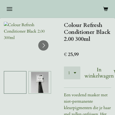
Ga
direct
naar
Colour Refresh
de
Conditioner Black
hoofdinhoud
2.00 300ml
€ 25,99
In
winkelwagen
Een voedend masker met
niet-permanente
kleurpigmenten die je haar
snel zullen opfrissen. Het