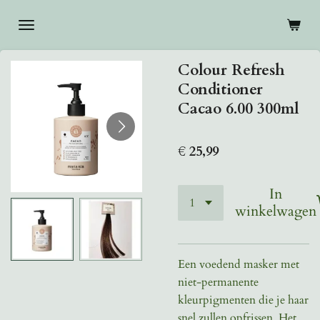
Ga
direct
naar
Colour Refresh
de
Conditioner
hoofdinhoud
Cacao 6.00 300ml
€ 25,99
In
winkelwagen
Een voedend masker met
niet-permanente
kleurpigmenten die je haar
snel zullen opfrissen. Het