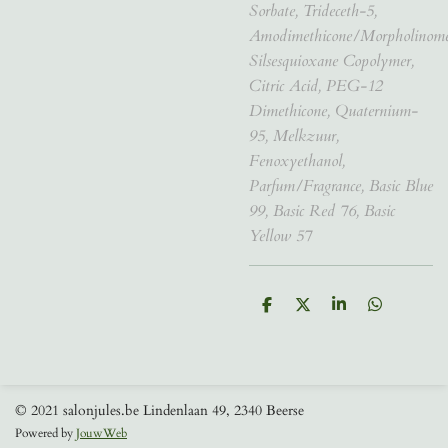
Sorbate, Trideceth-5,
Amodimethicone/Morpholinome
Silsesquioxane Copolymer,
Citric Acid, PEG-12
Dimethicone, Quaternium-
95, Melkzuur,
Fenoxyethanol,
Parfum/Fragrance, Basic Blue
99, Basic Red 76, Basic
Yellow 57
D
D
S
D
e
e
h
e
l
e
a
l
e
l
r
e
n
e
n
© 2021 salonjules.be Lindenlaan 49, 2340 Beerse
Powered by
JouwWeb