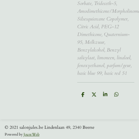
Sorbate, Trideceth-5,
Amodimethicone/Morpholinome
Silsesquioxane Copolymer,
Citric Acid, PEG-12
Dimethicone, Quaternium-
95, Melkzuur,
Benzylalcohol, Benzyl
salicylaat, limoneen, linalool,
fenoxyethanol, parfum/geur,
basic blue 99, basic red 51
D
D
S
D
e
e
h
e
l
e
a
l
e
l
r
e
n
e
n
© 2021 salonjules.be Lindenlaan 49, 2340 Beerse
Powered by
JouwWeb