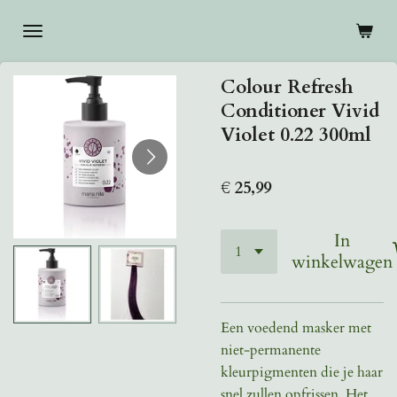
Ga
direct
naar
Colour Refresh
de
Conditioner Vivid
hoofdinhoud
Violet 0.22 300ml
€ 25,99
In
winkelwagen
Een voedend masker met
niet-permanente
kleurpigmenten die je haar
snel zullen opfrissen. Het